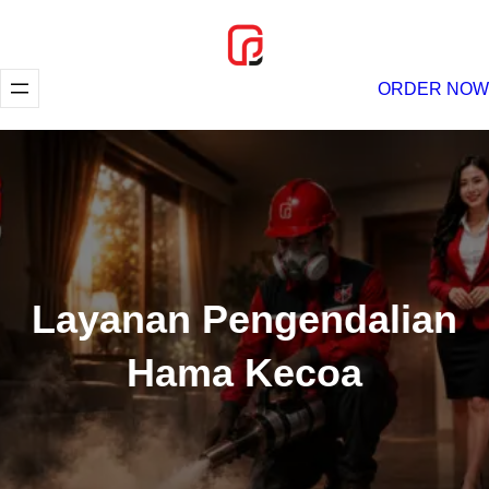
Lewati
ke
konten
ORDER NOW
Layanan Pengendalian
Hama Kecoa