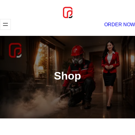
Lewati
ke
konten
ORDER NOW
Shop