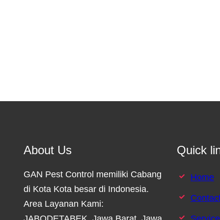
About Us
Quick li
GAN Pest Control memiliki Cabang
Home
di Kota Kota besar di Indonesia.
Contac
Area Layanan Kami:
JABODETABEK, Jawa Barat, Jawa
Servic