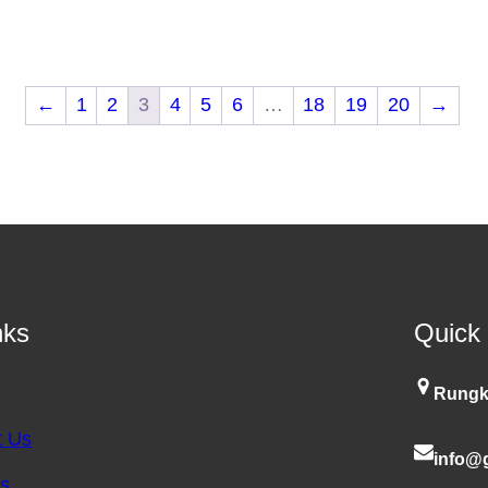
←
1
2
3
4
5
6
…
18
19
20
→
nks
Quick
Rungk
t Us
info@g
es