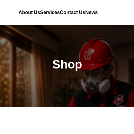
About Us
Services
Contact Us
News
Shop