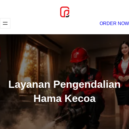
Lewati
ke
konten
ORDER NOW
Layanan Pengendalian
Hama Kecoa