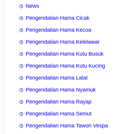
News
Pengendalian Hama Cicak
Pengendalian Hama Kecoa
Pengendalian Hama Kelelawar
Pengendalian Hama Kutu Busuk
Pengendalian Hama Kutu Kucing
Pengendalian Hama Lalat
Pengendalian Hama Nyamuk
Pengendalian Hama Rayap
Pengendalian Hama Semut
Pengendalian Hama Tawon Vespa