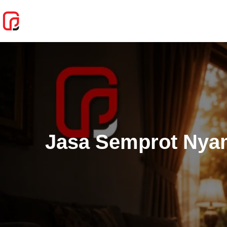
Lewati
ke
konten
Jasa Semprot Nya