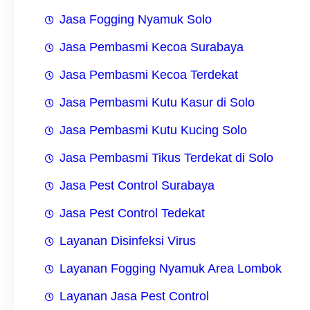
Jasa Fogging Nyamuk Solo
Jasa Pembasmi Kecoa Surabaya
Jasa Pembasmi Kecoa Terdekat
Jasa Pembasmi Kutu Kasur di Solo
Jasa Pembasmi Kutu Kucing Solo
Jasa Pembasmi Tikus Terdekat di Solo
Jasa Pest Control Surabaya
Jasa Pest Control Tedekat
Layanan Disinfeksi Virus
Layanan Fogging Nyamuk Area Lombok
Layanan Jasa Pest Control