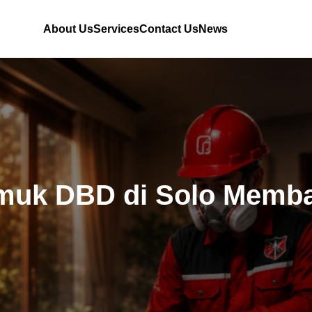
About Us
Services
Contact Us
News
muk DBD di Solo Memba