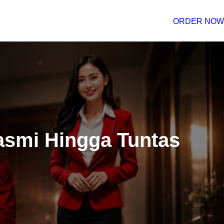
ORDER NOW
smi Hingga Tuntas