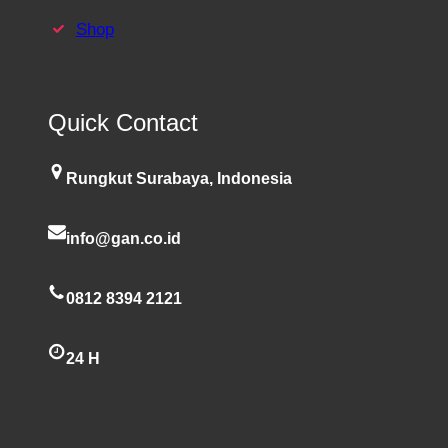
Shop
Quick Contact
Rungkut Surabaya, Indonesia
info@gan.co.id
0812 8394 2121
24 H