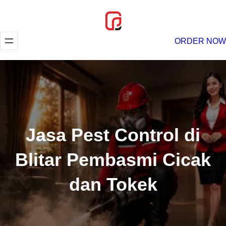
Lewati
ke
konten
ORDER NOW
Jasa Pest Control di
Blitar Pembasmi Cicak
dan Tokek