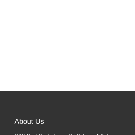
kebersihan dengan meninggalkan noda
permanen. Cicak dapat mengancam
keamanan peralatan elektronik dengan
merayap di atasnya.…
Know More
About Us