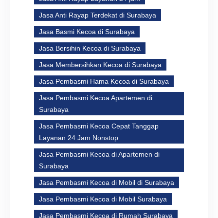
Jasa Anti Rayap Terdekat di Surabaya
Jasa Basmi Kecoa di Surabaya
Jasa Bersihin Kecoa di Surabaya
Jasa Membersihkan Kecoa di Surabaya
Jasa Pembasmi Hama Kecoa di Surabaya
Jasa Pembasmi Kecoa Apartemen di
Surabaya
Jasa Pembasmi Kecoa Cepat Tanggap
Layanan 24 Jam Nonstop
Jasa Pembasmi Kecoa di Apartemen di
Surabaya
Jasa Pembasmi Kecoa di Mobil di Surabaya
Jasa Pembasmi Kecoa di Mobil Surabaya
Jasa Pembasmi Kecoa di Rumah Surabaya