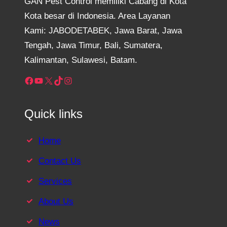
GAN Pest Control memiliki Cabang di Kota
Kota besar di Indonesia. Area Layanan
Kami: JABODETABEK, Jawa Barat, Jawa
Tengah, Jawa Timur, Bali, Sumatera,
Kalimantan, Sulawesi, Batam.
Facebook
YouTube
X
TikTok
Instagram
Quick links
Home
Contact Us
Services
About Us
News