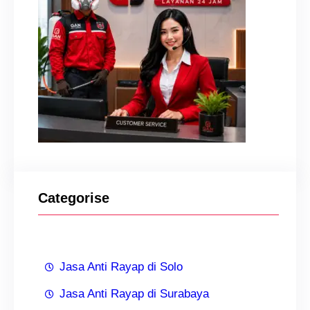
Categorise
Jasa Anti Rayap di Solo
Jasa Anti Rayap di Surabaya