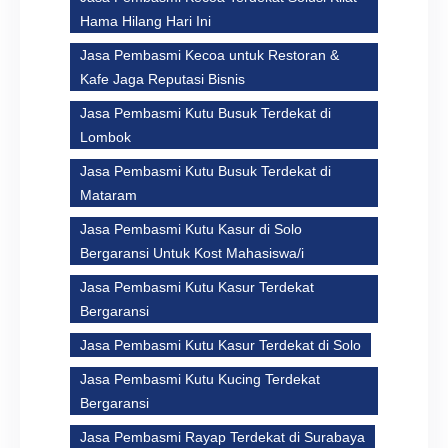
Hama Hilang Hari Ini
Jasa Pembasmi Kecoa untuk Restoran &
Kafe Jaga Reputasi Bisnis
Jasa Pembasmi Kutu Busuk Terdekat di
Lombok
Jasa Pembasmi Kutu Busuk Terdekat di
Mataram
Jasa Pembasmi Kutu Kasur di Solo
Bergaransi Untuk Kost Mahasiswa/i
Jasa Pembasmi Kutu Kasur Terdekat
Bergaransi
Jasa Pembasmi Kutu Kasur Terdekat di Solo
Jasa Pembasmi Kutu Kucing Terdekat
Bergaransi
Jasa Pembasmi Rayap Terdekat di Surabaya