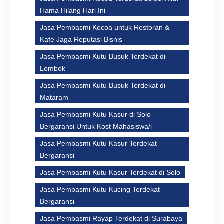
Hama Hilang Hari Ini
Jasa Pembasmi Kecoa untuk Restoran &
Kafe Jaga Reputasi Bisnis
Jasa Pembasmi Kutu Busuk Terdekat di
Lombok
Jasa Pembasmi Kutu Busuk Terdekat di
Mataram
Jasa Pembasmi Kutu Kasur di Solo
Bergaransi Untuk Kost Mahasiswa/i
Jasa Pembasmi Kutu Kasur Terdekat
Bergaransi
Jasa Pembasmi Kutu Kasur Terdekat di Solo
Jasa Pembasmi Kutu Kucing Terdekat
Bergaransi
Jasa Pembasmi Rayap Terdekat di Surabaya