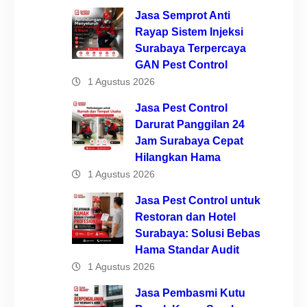
Jasa Semprot Anti
Rayap Sistem Injeksi
Surabaya Terpercaya
GAN Pest Control
1 Agustus 2026
Jasa Pest Control
Darurat Panggilan 24
Jam Surabaya Cepat
Hilangkan Hama
1 Agustus 2026
Jasa Pest Control untuk
Restoran dan Hotel
Surabaya: Solusi Bebas
Hama Standar Audit
1 Agustus 2026
Jasa Pembasmi Kutu