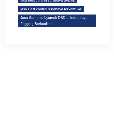
jasa pest control surabaya terbaik
jasa Pest control surabaya terkemuka
Jasa Semprot Nyamuk DBD di Indramayu
Fogging Berkualitas