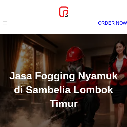
Lewati
ke
konten
ORDER NOW
Jasa Fogging Nyamuk
di Sambelia Lombok
Timur