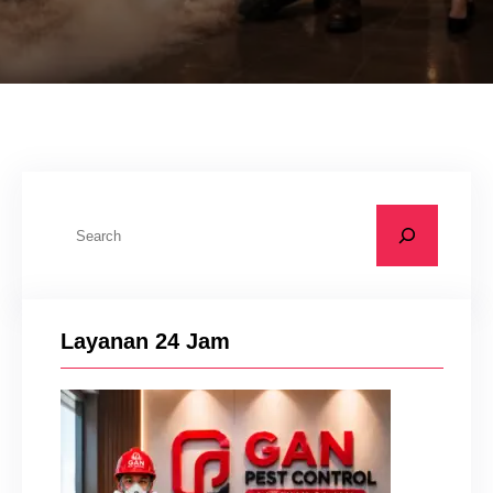
C
a
r
i
Layanan 24 Jam