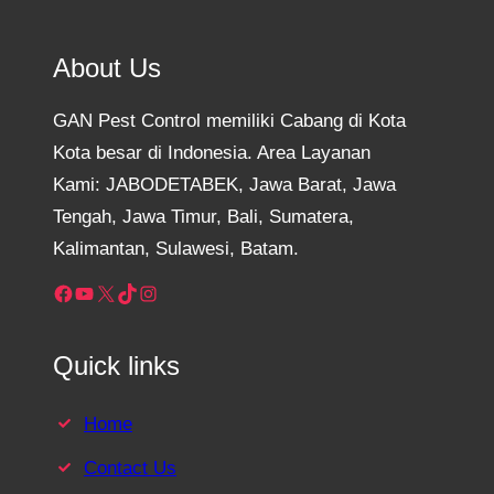
About Us
GAN Pest Control memiliki Cabang di Kota
Kota besar di Indonesia. Area Layanan
Kami: JABODETABEK, Jawa Barat, Jawa
Tengah, Jawa Timur, Bali, Sumatera,
Kalimantan, Sulawesi, Batam.
Facebook
YouTube
X
TikTok
Instagram
Quick links
Home
Contact Us