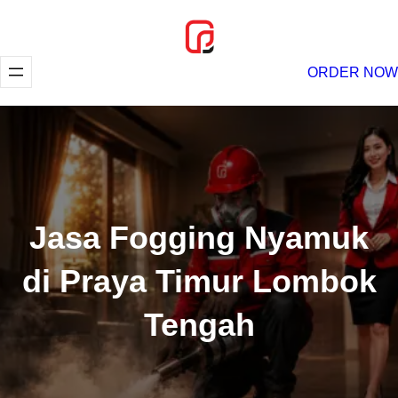
Lewati
ke
konten
ORDER NOW
Jasa Fogging Nyamuk
di Praya Timur Lombok
Tengah