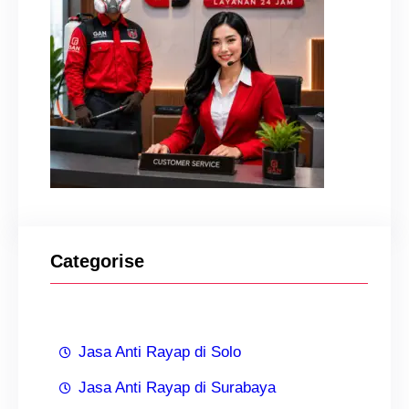
Categorise
Jasa Anti Rayap di Solo
Jasa Anti Rayap di Surabaya