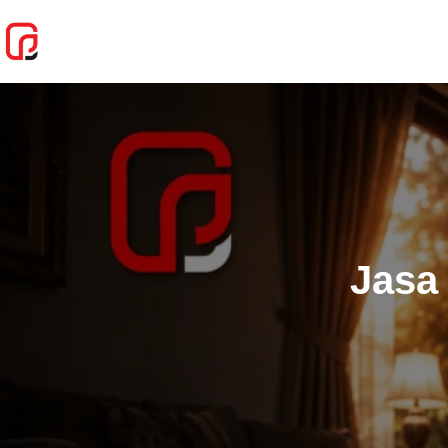
Lewati
ke
konten
Jasa