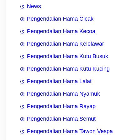
News
Pengendalian Hama Cicak
Pengendalian Hama Kecoa
Pengendalian Hama Kelelawar
Pengendalian Hama Kutu Busuk
Pengendalian Hama Kutu Kucing
Pengendalian Hama Lalat
Pengendalian Hama Nyamuk
Pengendalian Hama Rayap
Pengendalian Hama Semut
Pengendalian Hama Tawon Vespa