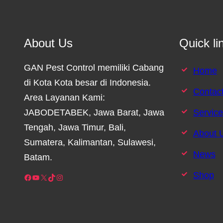
About Us
Quick li
GAN Pest Control memiliki Cabang
Home
di Kota Kota besar di Indonesia.
Contac
Area Layanan Kami:
JABODETABEK, Jawa Barat, Jawa
Servic
Tengah, Jawa Timur, Bali,
About 
Sumatera, Kalimantan, Sulawesi,
News
Batam.
Shop
Facebook
YouTube
X
TikTok
Instagram