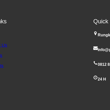
nks
Quick
Rungk
t Us
info@g
es
0812 8
Us
24 H