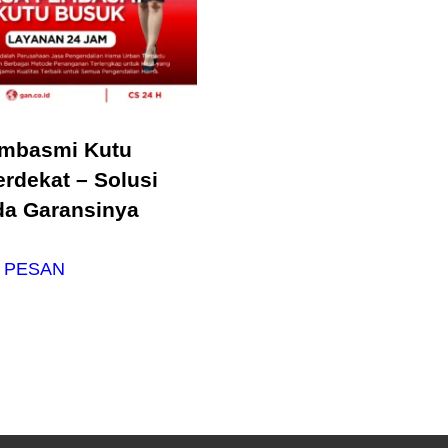
embasmi Kutu
erdekat – Solusi
da Garansinya
 PESAN