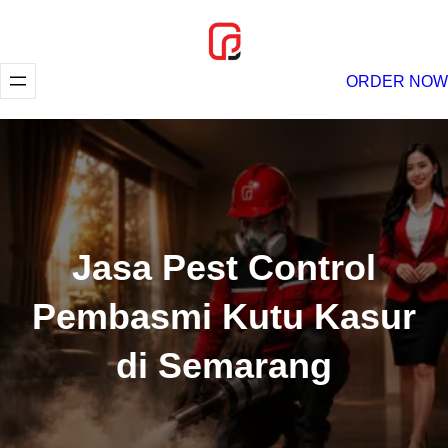
Lewati
ke
konten
ORDER NOW
Jasa Pest Control
Pembasmi Kutu Kasur
di Semarang