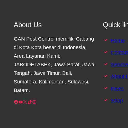
About Us
Quick li
GAN Pest Control memiliki Cabang
Home
di Kota Kota besar di Indonesia.
Contac
Area Layanan Kami:
JABODETABEK, Jawa Barat, Jawa
Servic
Tengah, Jawa Timur, Bali,
About 
Sumatera, Kalimantan, Sulawesi,
News
Batam.
Shop
Facebook
YouTube
X
TikTok
Instagram