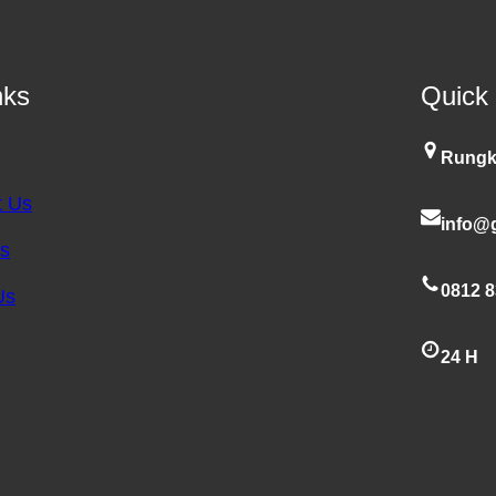
nks
Quick
Rungk
t Us
info@g
es
0812 8
Us
24 H