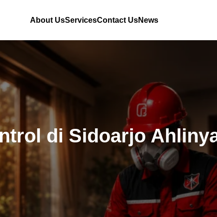
About Us
Services
Contact Us
News
ntrol di Sidoarjo Ahliny