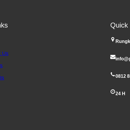
nks
Quick
Rungk
t Us
info@g
es
0812 8
Us
24 H