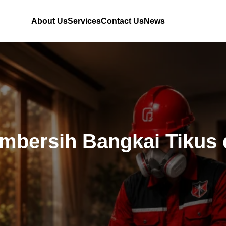
About Us
Services
Contact Us
News
mbersih Bangkai Tikus d