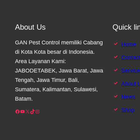
About Us
Quick li
GAN Pest Control memiliki Cabang
Home
di Kota Kota besar di Indonesia.
Contac
Area Layanan Kami:
JABODETABEK, Jawa Barat, Jawa
Servic
Tengah, Jawa Timur, Bali,
About 
Sumatera, Kalimantan, Sulawesi,
News
Batam.
Shop
Facebook
YouTube
X
TikTok
Instagram