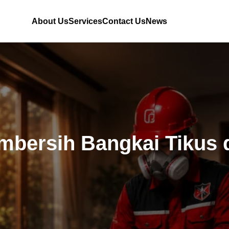
About Us
Services
Contact Us
News
mbersih Bangkai Tikus 