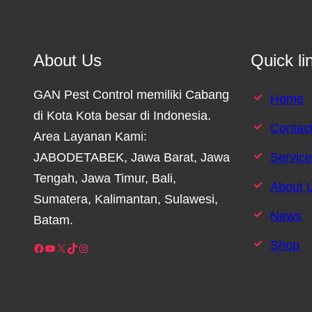
About Us
Quick li
GAN Pest Control memiliki Cabang
Home
di Kota Kota besar di Indonesia.
Contac
Area Layanan Kami:
JABODETABEK, Jawa Barat, Jawa
Servic
Tengah, Jawa Timur, Bali,
About 
Sumatera, Kalimantan, Sulawesi,
News
Batam.
Shop
Facebook
YouTube
X
TikTok
Instagram