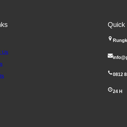
nks
Quick
Rungk
t Us
info@g
es
0812 8
Us
24 H