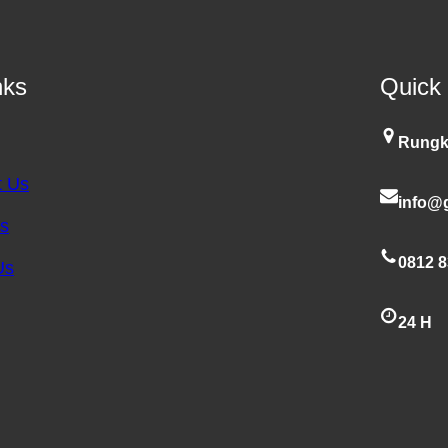
nks
Quick
Rungk
t Us
info@g
es
0812 8
Us
24 H