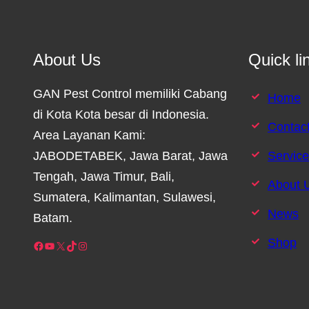
About Us
Quick li
GAN Pest Control memiliki Cabang
Home
di Kota Kota besar di Indonesia.
Contac
Area Layanan Kami:
JABODETABEK, Jawa Barat, Jawa
Servic
Tengah, Jawa Timur, Bali,
About 
Sumatera, Kalimantan, Sulawesi,
News
Batam.
Shop
Facebook
YouTube
X
TikTok
Instagram