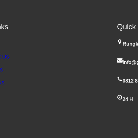
nks
Quick
Rungk
t Us
info@g
es
0812 8
Us
24 H