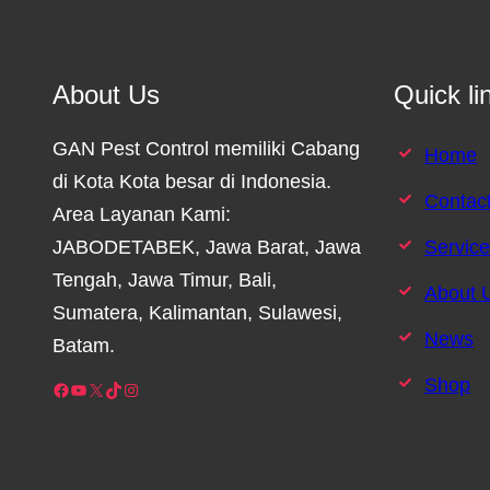
About Us
Quick li
GAN Pest Control memiliki Cabang
Home
di Kota Kota besar di Indonesia.
Contac
Area Layanan Kami:
JABODETABEK, Jawa Barat, Jawa
Servic
Tengah, Jawa Timur, Bali,
About 
Sumatera, Kalimantan, Sulawesi,
News
Batam.
Shop
Facebook
YouTube
X
TikTok
Instagram