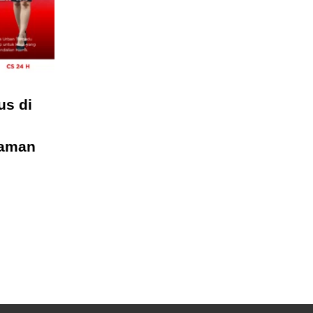
us di
laman