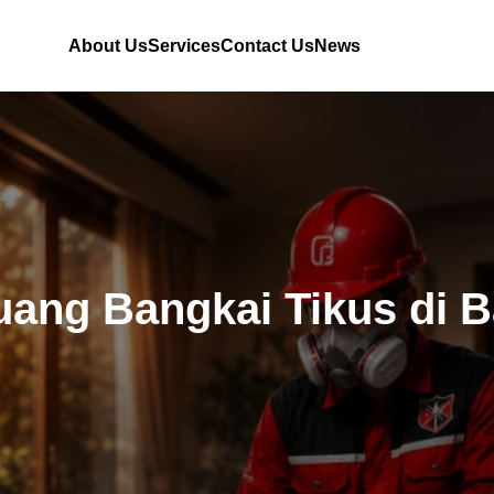
About Us
Services
Contact Us
News
uang Bangkai Tikus di 