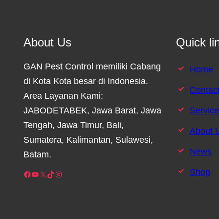
About Us
Quick li
GAN Pest Control memiliki Cabang
Home
di Kota Kota besar di Indonesia.
Contac
Area Layanan Kami:
JABODETABEK, Jawa Barat, Jawa
Servic
Tengah, Jawa Timur, Bali,
About 
Sumatera, Kalimantan, Sulawesi,
News
Batam.
Shop
Facebook
YouTube
X
TikTok
Instagram