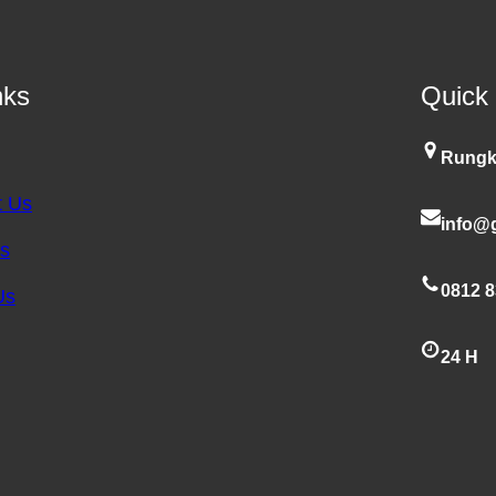
nks
Quick
Rungk
t Us
info@g
es
0812 8
Us
24 H