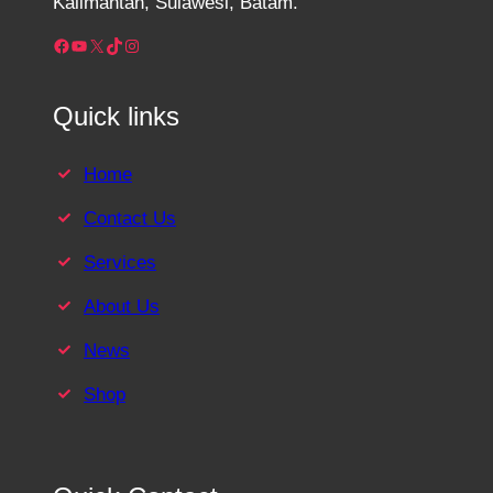
Kalimantan, Sulawesi, Batam.
Facebook
YouTube
X
TikTok
Instagram
Quick links
Home
Contact Us
Services
About Us
News
Shop