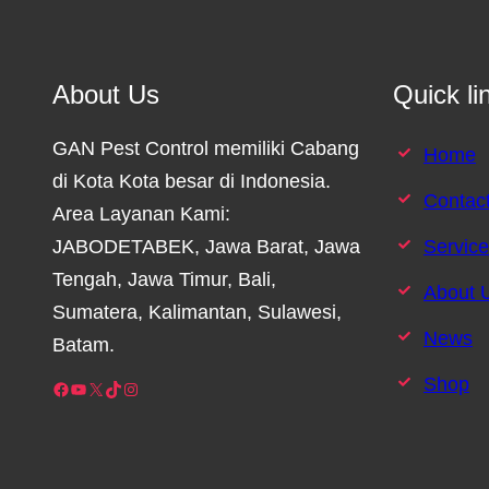
About Us
Quick li
GAN Pest Control memiliki Cabang
Home
di Kota Kota besar di Indonesia.
Contac
Area Layanan Kami:
JABODETABEK, Jawa Barat, Jawa
Servic
Tengah, Jawa Timur, Bali,
About 
Sumatera, Kalimantan, Sulawesi,
News
Batam.
Shop
Facebook
YouTube
X
TikTok
Instagram