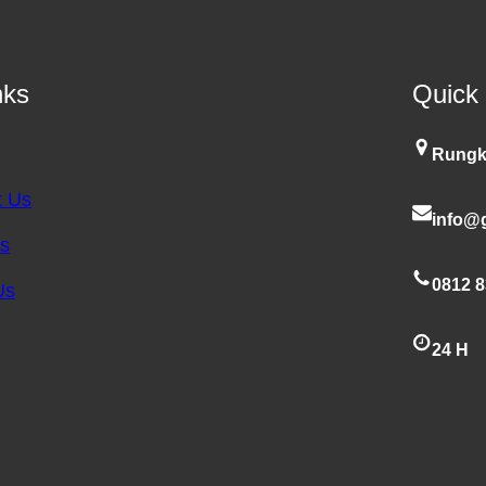
nks
Quick
Rungk
t Us
info@g
es
0812 8
Us
24 H