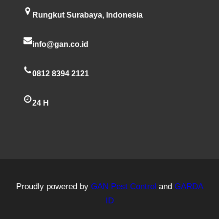
Rungkut Surabaya, Indonesia
info@gan.co.id
0812 8394 2121
24 H
Proudly powered by
GAN Pest Control
and
GARDA
ID