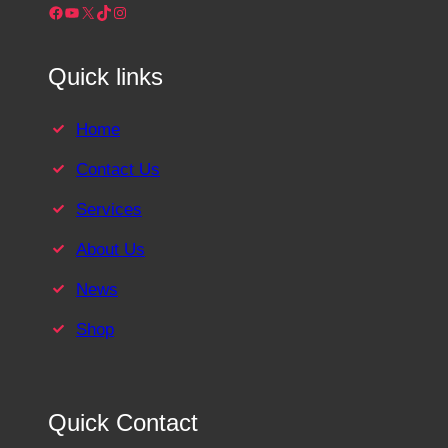
Facebook
YouTube
X
TikTok
Instagram
Quick links
Home
Contact Us
Services
About Us
News
Shop
Quick Contact