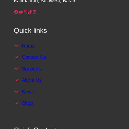
Kalimantan, Sulawesi, Batam.
Facebook
YouTube
X
TikTok
Instagram
Quick links
Home
Contact Us
Services
About Us
News
Shop