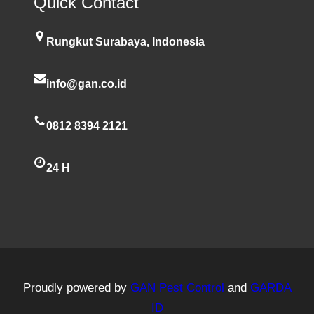
Quick Contact
Rungkut Surabaya, Indonesia
info@gan.co.id
0812 8394 2121
24 H
Proudly powered by
GAN Pest Control
and
GARDA
ID