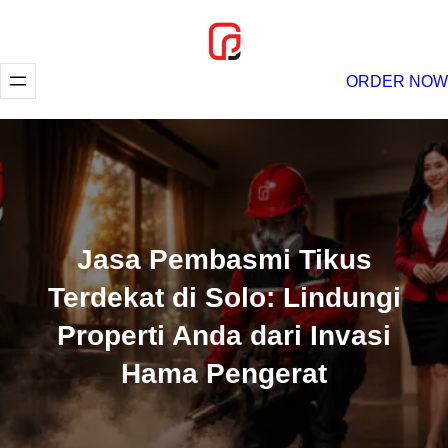
Lewati
ke
konten
ORDER NOW
Jasa Pembasmi Tikus
Terdekat di Solo: Lindungi
Properti Anda dari Invasi
Hama Pengerat