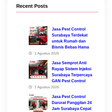
Recent Posts
Jasa Pest Control
Surabaya Terdekat
untuk Rumah dan
Bisnis Bebas Hama
1 Agustus 2026
Jasa Semprot Anti
Rayap Sistem Injeksi
Surabaya Terpercaya
GAN Pest Control
1 Agustus 2026
Jasa Pest Control
Darurat Panggilan 24
Jam Surabaya Cepat