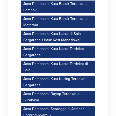
Jasa Pembasmi Kutu Busuk Terdekat di
Lombok
Jasa Pembasmi Kutu Busuk Terdekat di
Mataram
Jasa Pembasmi Kutu Kasur di Solo
Bergaransi Untuk Kost Mahasiswa/i
Jasa Pembasmi Kutu Kasur Terdekat
Bergaransi
Jasa Pembasmi Kutu Kasur Terdekat di
Solo
Jasa Pembasmi Kutu Kucing Terdekat
Bergaransi
Jasa Pembasmi Rayap Terdekat di
Surabaya
Jasa Pembasmi Serangga di Jember
Fogging Nyamuk