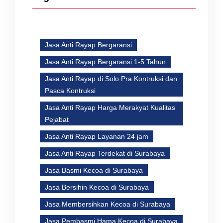
Jasa Anti Rayap Bergaransi
Jasa Anti Rayap Bergaransi 1-5 Tahun
Jasa Anti Rayap di Solo Pra Kontruksi dan
Pasca Kontruksi
Jasa Anti Rayap Harga Merakyat Kualitas
Pejabat
Jasa Anti Rayap Layanan 24 jam
Jasa Anti Rayap Terdekat di Surabaya
Jasa Basmi Kecoa di Surabaya
Jasa Bersihin Kecoa di Surabaya
Jasa Membersihkan Kecoa di Surabaya
Jasa Pembasmi Hama Kecoa di Surabaya