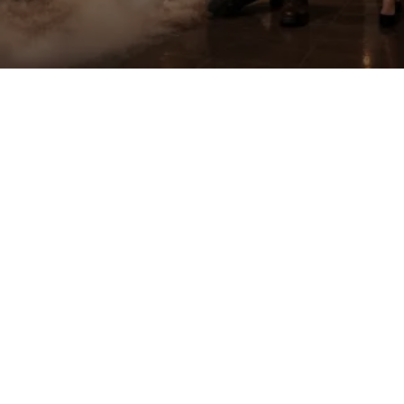
GAN PEST CONTROL
28 Juni 2026
Jasa pembasmi kutu kasur Bangil dari
GAN Pest
Control
memberikan solusi tuntas untuk mengatasi
masalah kutu kasur yang mengganggu. Dengan
metode yang teruji dan tim berpengalaman, kami
memastikan lingkungan Anda kembali bersih, sehat,
serta bebas dari gigitan dan gangguan serangga.
Nikmati kembali kenyamanan tidur tanpa khawatir.