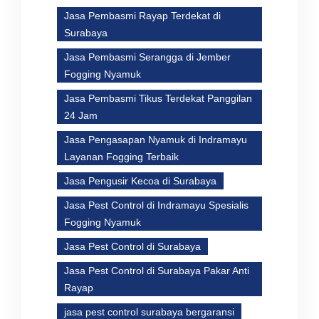
Jasa Pembasmi Rayap Terdekat di
Surabaya
Jasa Pembasmi Serangga di Jember
Fogging Nyamuk
Jasa Pembasmi Tikus Terdekat Panggilan
24 Jam
Jasa Pengasapan Nyamuk di Indramayu
Layanan Fogging Terbaik
Jasa Pengusir Kecoa di Surabaya
Jasa Pest Control di Indramayu Spesialis
Fogging Nyamuk
Jasa Pest Control di Surabaya
Jasa Pest Control di Surabaya Pakar Anti
Rayap
jasa pest control surabaya bergaransi