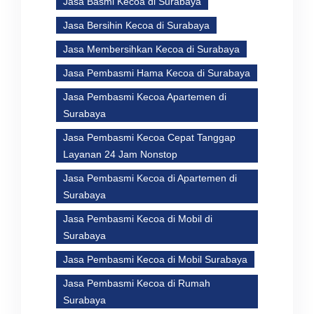
Jasa Basmi Kecoa di Surabaya
Jasa Bersihin Kecoa di Surabaya
Jasa Membersihkan Kecoa di Surabaya
Jasa Pembasmi Hama Kecoa di Surabaya
Jasa Pembasmi Kecoa Apartemen di
Surabaya
Jasa Pembasmi Kecoa Cepat Tanggap
Layanan 24 Jam Nonstop
Jasa Pembasmi Kecoa di Apartemen di
Surabaya
Jasa Pembasmi Kecoa di Mobil di
Surabaya
Jasa Pembasmi Kecoa di Mobil Surabaya
Jasa Pembasmi Kecoa di Rumah
Surabaya