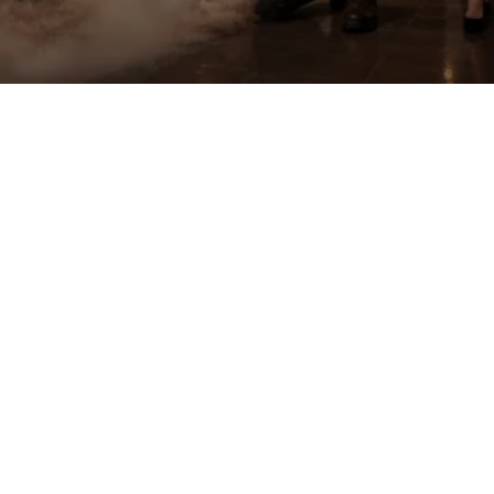
GAN PEST CONTROL
13 Juni 2026
Jasa fogging nyamuk di Lombok Barat
membantu mencegah penyebaran penyakit
berbahaya yang dibawa oleh nyamuk, seperti
DBD, Malaria, dan Chikungunya, dengan
metode pengasapan modern yang efektif dan
aman.