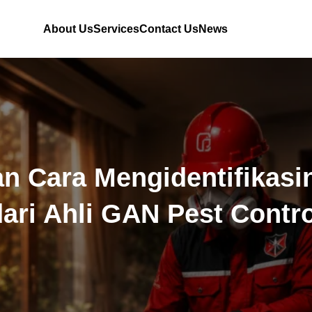
About Us
Services
Contact Us
News
dan Cara Mengidentifika
dari Ahli GAN Pest Contro