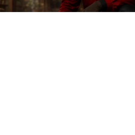
Kasur dan Cara Mengidentifikasinya. Anda akan mempelajar
yang ditinggalkan. Informasi ini membantu Anda mendetek
indakan pengendalian yang sesuai untuk menjaga
a makan.
t mata telanjang, dan sering menempel pada permukaan.
a garis atau kelompok pada kulit.