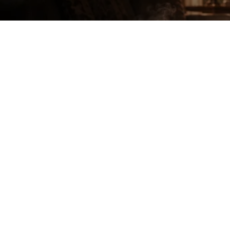
GAN PEST CONTROL
28 Juni 2026
Artikel ini menjelaskan secara rinci Ciri-ciri Kutu 
tanda fisik serangga, jejak gigitan, dan noda khas 
keberadaan kutu kasur lebih awal dan mengambil t
kenyamanan hunian.
Kutu kasur dapat hidup berbulan-bulan tanp
Telur kutu kasur sangat kecil, sulit terliha
Gigitan kutu kasur sering kali membentuk pol