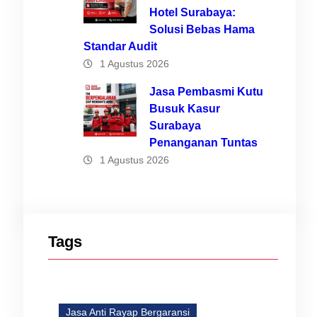
Hotel Surabaya:
Solusi Bebas Hama
sur
Standar Audit
uran
1 Agustus 2026
Jasa Pembasmi Kutu
Busuk Kasur
Surabaya
Penanganan Tuntas
a
1 Agustus 2026
k
Tags
ng
Jasa Anti Rayap Bergaransi